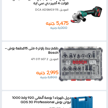
فولت 4 أمبير دي سي ايه
الموديل:
DCA ADSM03-115
5,475
جنيه
6,000
جنيه
طقم بنط راوتر 6 ملى 15قطعة بوش –
Bosch
الموديل:
2 607 017 471
2,995
جنيه
3,800
جنيه
دريل كهرباء 1 بوصة ألماني 920 واط 1000
نيوتن بوش GDS 30 Professional