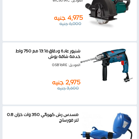
الموديل:
WC501AC
4,975
جنيه
6,000
جنيه
شنيور عادة ودقاق 13:16 مم 750 واط
خدمة شاقة بوش
الموديل:
GSB16RE
2,975
جنيه
3,600
جنيه
مسدس رش كهربائي 350 وات خزان 0.8
لتر فورساج