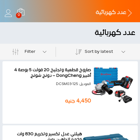
عدد كهربائية
0
عدد كهربائية
Filter
Sort by latest
صاروخ قطعية وتجليخ 20 فولت 5 بوصة 4
أمبير DongCheng – دونج شونج
الموديل:
DCSM03-125
4,450
جنيه
هيلتي عدل تكسير وتخريم 830 وات
26مم إتجاهين بوش