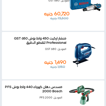
الموديل:
GST 680
60,720
جنيه
73,500
جنيه
منشار اركيت 450 واط بوش GST 650
Professional للقطع الدقيق
الموديل:
GST 680
1,490
جنيه
1,950
جنيه
مسدس دهان كهرباء 440 واط بوش PFS
2000 Bosch
الموديل:
PFS 2000