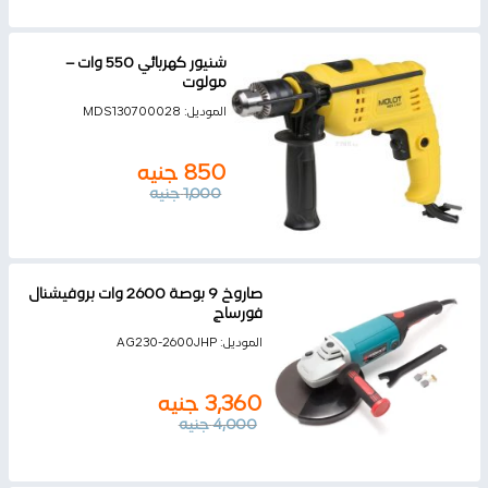
شنيور كهربائي 550 وات –
مولوت
الموديل:
MDS130700028
850
جنيه
1,000
جنيه
صاروخ 9 بوصة 2600 وات بروفيشنال
فورساج
الموديل:
AG230-2600JHP
3,360
جنيه
4,000
جنيه