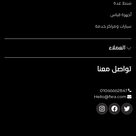
شنط عدة
أجهزة قياس
سيارات ومراكز خدمة
العملاء
تواصل معنا
01066662847
Hello@fxra.com
تويتر
فيسبوك
إنستجرام