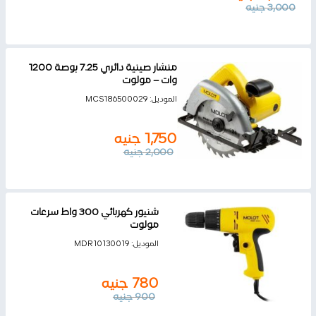
3,000
جنيه
منشار صينية دائري 7.25 بوصة 1200
وات – مولوت
الموديل:
MCS186500029
1,750
جنيه
2,000
جنيه
شنيور كهربائي 300 واط سرعات
مولوت
الموديل:
MDR10130019
780
جنيه
900
جنيه