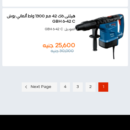
هيلتى 6ك 42 مم 1300 واط ألماني بوش
GBH 6-42 C
الموديل:
GBH 6-42 C
25,600
جنيه
30,000
جنيه
Next Page
4
3
2
1