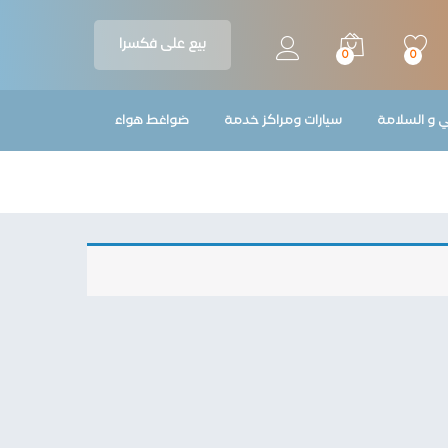
بيع على فكسرا
0
0
ي و السلامة
سيارات ومراكز خدمة
ضواغط هواء