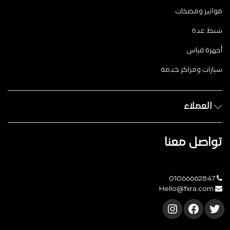
مواتير ومضخات
شنط عدة
أجهزة قياس
سيارات ومراكز خدمة
العملاء
تواصل معنا
01066662847
Hello@fxra.com
تويتر
فيسبوك
إنستجرام