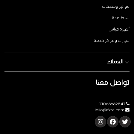
مواتير ومضخات
شنط عدة
أجهزة قياس
سيارات ومراكز خدمة
العملاء
تواصل معنا
01066662847
Hello@fxra.com
تويتر
فيسبوك
إنستجرام