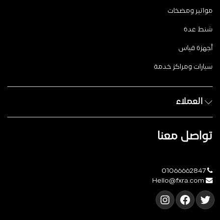
مواتير ومضخات
شنط عدة
أجهزة قياس
سيارات ومراكز خدمة
العملاء
تواصل معنا
01066662847
Hello@fxra.com
تويتر
فيسبوك
إنستجرام