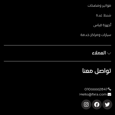
مواتير ومضخات
شنط عدة
أجهزة قياس
سيارات ومراكز خدمة
العملاء
تواصل معنا
01066662847
Hello@fxra.com
تويتر
فيسبوك
إنستجرام