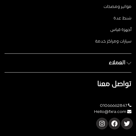
مواتير ومضخات
شنط عدة
أجهزة قياس
سيارات ومراكز خدمة
العملاء
تواصل معنا
01066662847
Hello@fxra.com
تويتر
فيسبوك
إنستجرام