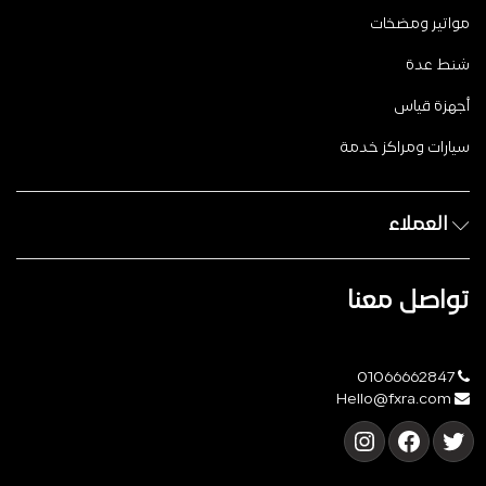
مواتير ومضخات
شنط عدة
أجهزة قياس
سيارات ومراكز خدمة
العملاء
تواصل معنا
01066662847
Hello@fxra.com
تويتر
فيسبوك
إنستجرام