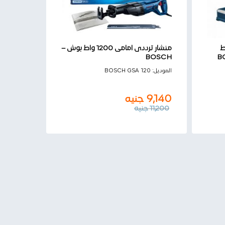
 2200 واط
منشار ترددى امامى 1200 واط بوش –
BOSCH
9,140
جنيه
الموديل:
BOSCH GSA 120
11,200
جنيه
9,140
جنيه
11,200
جنيه