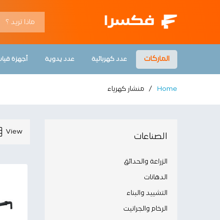
الماركات
عدد كهربائية
عدد يدوية
أجهزة قيا
Home
/
منشار كهرياء
View
الصناعات
الزراعة والحدائق
الدهانات
التشييد والبناء
الرخام والجرانيت