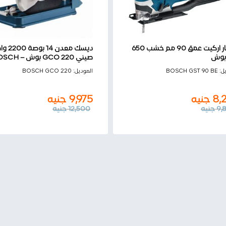
منشار اركيت عمق 90 مم خشب 650
ديسك معدن 14 بوصة
بوش
صيني GCO 220 بوش – BOSCH
8,
جنيه
9,975
جنيه
يل:
BOSCH GST 90 BE
الموديل:
BOSCH GCO 220
9,
جنيه
12,500
جنيه
8,
جنيه
9,975
جنيه
9,
جنيه
12,500
جنيه