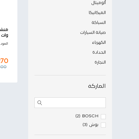
ألوميتال
الميكانيكا
السباكة
صيانة السيارات
وات 
الكهرباء
270
المود
800
الحدادة
270
النجارة
800
الماركة
BOSCH
(2)
بوش
(3)