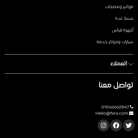
مواتير ومضخات
شنط عدة
أجهزة قياس
سيارات ومراكز خدمة
العملاء
تواصل معنا
01066662847
Hello@fxra.com
تويتر
فيسبوك
إنستجرام