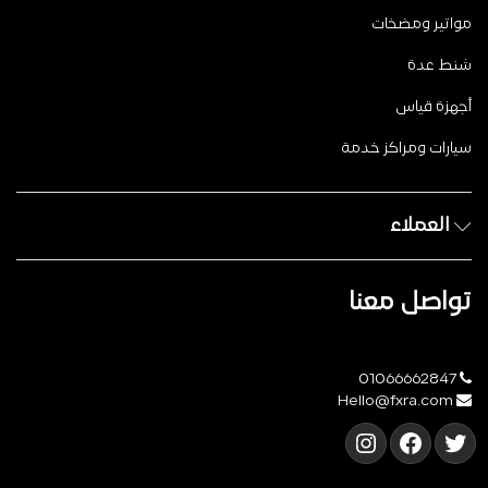
مواتير ومضخات
شنط عدة
أجهزة قياس
سيارات ومراكز خدمة
العملاء
تواصل معنا
01066662847
Hello@fxra.com
تويتر
فيسبوك
إنستجرام