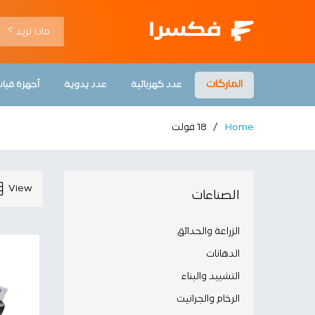
الماركات
عدد كهربائية
عدد يدوية
أجهزة قيا
Home
/
18 فولت
View
الصناعات
الزراعة والحدائق
الدهانات
التشييد والبناء
الرخام والجرانيت