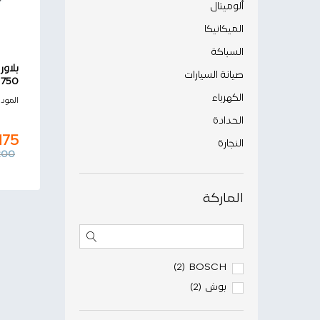
ألوميتال
الميكانيكا
السباكة
صيانة السيارات
750
الكهرباء
,175
المود
200
الحدادة
175
النجارة
200
الماركة
BOSCH
(2)
بوش
(2)