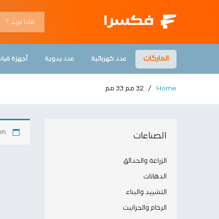
الماركات
عدد كهربائية
عدد يدوية
أجهزة قيا
Home
/
32 مم 33 مم
n.
الصناعات
الزراعة والحدائق
الدهانات
التشييد والبناء
الرخام والجرانيت