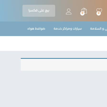
بيع على فكسرا
0
0
ي و السلامة
سيارات ومراكز خدمة
ضواغط هواء