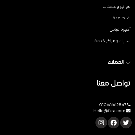
مواتير ومضخات
شنط عدة
أجهزة قياس
سيارات ومراكز خدمة
العملاء
تواصل معنا
01066662847
Hello@fxra.com
تويتر
فيسبوك
إنستجرام