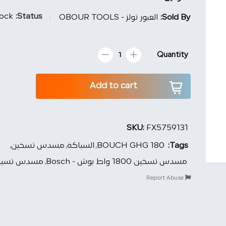
tock
Status:
Sold By:
العبور تولز - OBOUR TOOLS
Quantity
مسدس
تسخين
1800
Add to cart
واط
بوش
-
Bosch
SKU:
FX5759131
quantity
Tags:
BOUCH GHG 180
,
السباكة
,
مسدس تسخين
,
مسدس تسخين 1800 واط بوش - Bosch
,
مسدس تسيح
Report Abuse