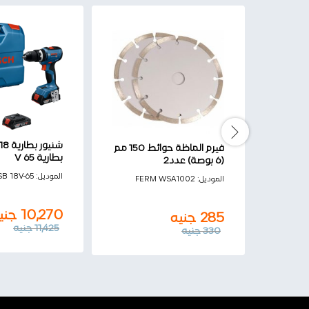
فيرم الماظة حوائط 150 مم
بطارية V 65
(6 بوصة) عدد2
الموديل:
B 18V-65
الموديل:
FERM WSA1002
10,270
جني
285
جنيه
11,425
جنيه
330
جنيه