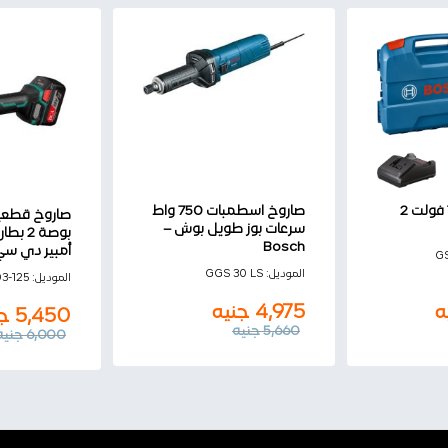
شنيور بطارية 18 فولت 2
صاروخ اسطمبات 750 واط
سرعات بوز طويل بوش –
Bosch
أمبير دي سي
GS
الموديل:
GGS 30 LS
الموديل:
3-125
ه
4,975
جنيه
5,450
جن
5,660
جنيه
6,000
جنيه