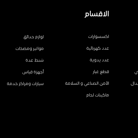
الاقسام
اكسسوارات
لوازم حدائق
عدد كهربائية
مواتير ومضخات
عدد يدوية
شنط عدة
ي
قطع غيار
أجهزة قياس
دال
الأمن الصناعي و السلامة
سيارات ومراكز خدمة
ماكينات لحام