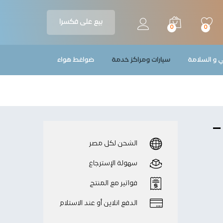
1,450
جنيه
Add to Cart
1,880
جنيه
بيع على فكسرا
0
0
ي و السلامة
سيارات ومراكز خدمة
ضواغط هواء
ش –
الشحن لكل مصر
سهولة الإسترجاع
فواتير مع المنتج
الدفع انلاين أو عند الاستلام