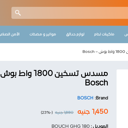
Product Enquiry
More P
س
ماكينات لحام
لوازم حدائق
مواتير و مضخات
الأمن الصناع
Bos
مسدس تسخين 1800 واط بو
Bosch
BOSCH
Brand:
1,450
جنيه
1,880
جنيه
(-23%)
الموديل :
BOUCH GHG 180