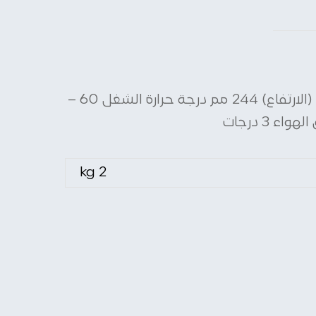
قدرة 1,800 وات الوزن 0.75 كجم أبعاد الأداة (العرض) 86 مم أبعاد الأداة (الطول) 238 مم أبعاد الأداة (الارتفاع) 244 مم درجة حرارة الشغل 60 –
2 kg