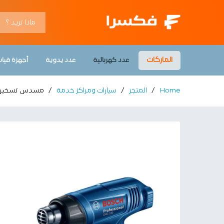
مسدس تسخين 1800 واط بوش - Bosch
roducts
Vendor Info
Description
الماركات
عدد كهربائية
عدد يدوية
أجهزة قيا
Home
/
المتجر
/
سيارات ومراكز خدمة
/
مسدس تسخين 1800 واط بوش – ch