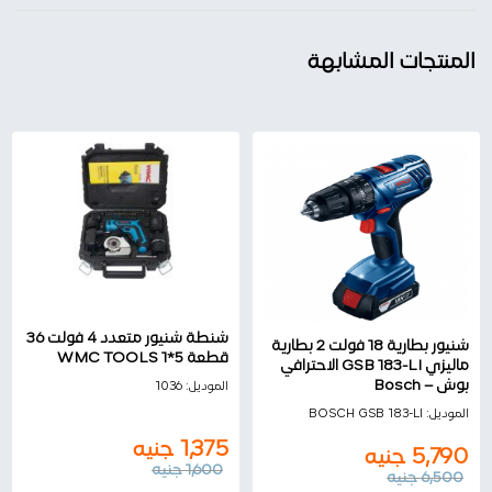
المنتجات المشابهة
شنطة شنيور متعدد 4 فولت 36
شنيور بطارية 18 فولت 2 بطارية
قطعة 5*1 WMC TOOLS
ماليزي GSB 183-LI الاحترافي
بوش – Bosch
الموديل:
1036
الموديل:
BOSCH GSB 183-LI
1,375
جنيه
5,790
جنيه
1,600
جنيه
6,500
جنيه