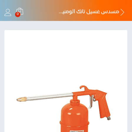
مسدس غسيل تانك الومنيوم كراون
0