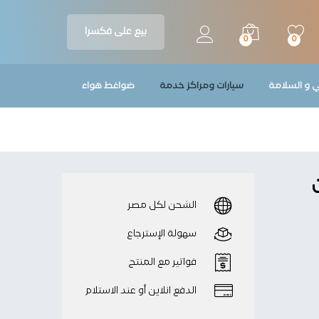
690
جنيه
بيع على فكسرا
0
0
ي و السلامة
سيارات ومراكز خدمة
ضواغط هواء
الشحن لكل مصر
سهولة الإسترجاع
فواتير مع المنتج
الدفع انلاين أو عند الاستلام