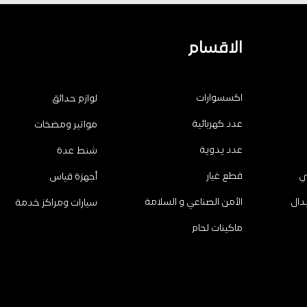
الاقسام
اكسسوارات
لوازم حدائق
عدد كهربائية
مواتير ومضخات
عدد يدوية
شنط عدة
ي
قطع غيار
أجهزة قياس
دال
الأمن الصناعي و السلامة
سيارات ومراكز خدمة
ماكينات لحام