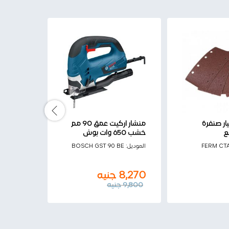
ار صنفرة
منشار اركيت عمق 90 مم
فيرم طقم
خشب 650 وات بوش
ترددية 10 قطع G80
FERM CT
الموديل:
BOSCH GST 90 BE
الموديل:
33
90
جنيه
8,270
جنيه
9,800
جنيه