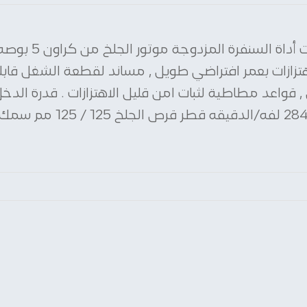
زازات بعمر افتراضي طويل , مساند لقطعة الشغل قابلة