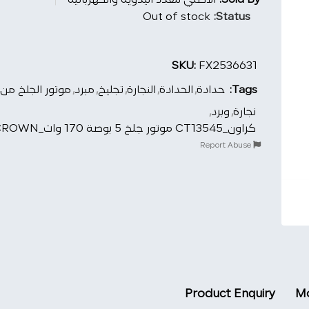
Sold By:
الأصلي للعدد اليدوية والكهربائية
Out of stock
Status:
SKU:
FX2536631
Tags:
حدادة
,
الحدادة
,
النجارة
,
تجليخ
,
مبرد
,
موتور الجلخ من
نجارة
,
وبرد
,
كراون_CT13545 موتور جلخ 5 بوصة 170 وات_CROWN
Report Abuse
Product Enquiry
Mo