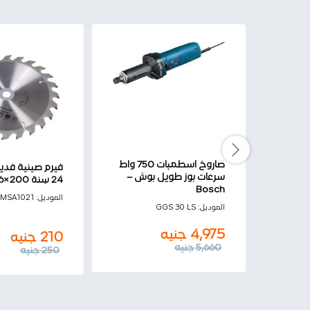
صاروخ اسطمبات 750 واط
سرعات بوز طويل بوش –
24 سِنة 200×30/16 mm
Bosch
الموديل:
 MSA1021
الموديل:
GGS 30 LS
4,975
جنيه
210
جنيه
5,660
جنيه
250
جنيه