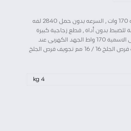
كراون CT13545 موتور جلخ 5 بوصة 170 وات أداة السنفرة المزدوجة موتور الجلخ من كراون 5 بوصه 170 وات , السرعه بدون حمل 2840 لفه
 للضبط بدون أداة , قطع زجاجية كبيرة
للحماية من الشرر لتوفير حماية مثالية للعينين , قواعد مطاطية لثبات آمن قليل الاهتزازات . قدرة الدخل الاسمية 170 واط الجهد الكهربى عند
230 فولت 0,7 أمبير عدد لفات بدون حمل 2840 لفه/الدقيقه قطر قرص الجلخ 125 / 125 مم سمك قرص الجلخ 16 / 16 مم تجويف قرص الجلخ
4 kg