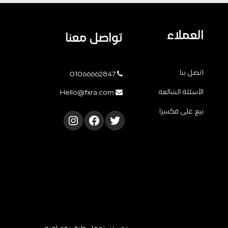
العملاء
تواصل معنا
اتصل بنا
01066662847
الأسئلة الشائعه
Hello@fxra.com
بيع على فكسرا
تويتر
فيسبوك
إنستجرام