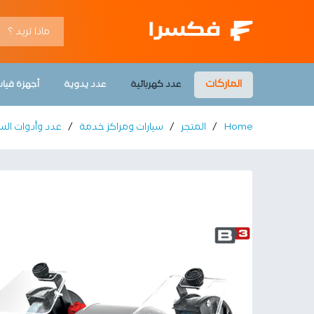
موتور جلخ 5 بوصة 170 وات كراون
roducts
Vendor Info
Description
الماركات
عدد كهربائية
عدد يدوية
أجهزة قيا
Home
/
المتجر
/
سيارات ومراكز خدمة
/
عدد وأدوات السي