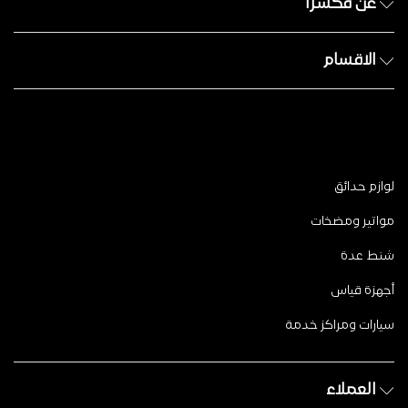
عن فكسرا
الاقسام
لوازم حدائق
مواتير ومضخات
شنط عدة
أجهزة قياس
سيارات ومراكز خدمة
العملاء