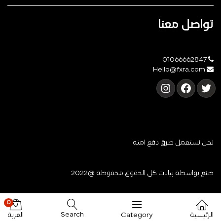
تواصل معنا
01066662847
Hello@fxra.com
تويتر
فيسبوك
إنستجرام
نحن نستعمل طرق دفع آمنه
صنع بواسطة
بيانات
كل الحقوق محفوظة @2022
0
Search
الرئيسية
Category
العربة