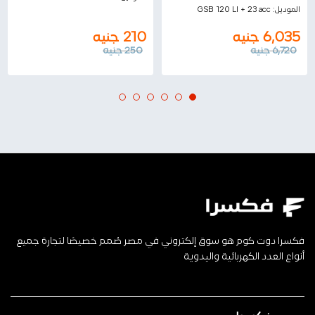
الموديل:
GSB 120 LI + 23 acc
6,035
جنيه
210
جنيه
6,720
جنيه
250
جنيه
فكسرا دوت كوم هو سوق إلكتروني في مصر صُمم خصيصًا لتجارة جميع
أنواع العدد الكهربائية واليدوية