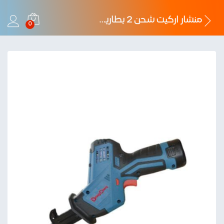
منشار اركيت شحن 2 بطارية وشاحن بشنطة بلاستيك 12فولت دونج شونج
0