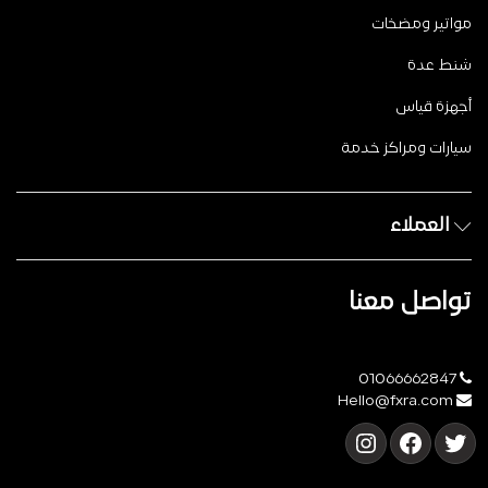
مواتير ومضخات
شنط عدة
أجهزة قياس
سيارات ومراكز خدمة
العملاء
تواصل معنا
01066662847
Hello@fxra.com
تويتر
فيسبوك
إنستجرام