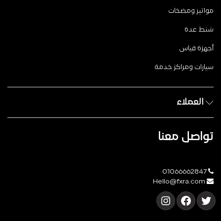
مواتير ومضخات
شنط عدة
أجهزة قياس
سيارات ومراكز خدمة
العملاء
تواصل معنا
01066662847
Hello@fxra.com
تويتر
فيسبوك
إنستجرام