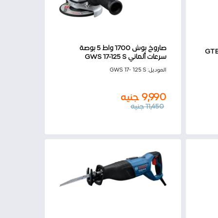
صاروخ بوش 1700 واط 5 بوصة
ور فك وربط بوش 650 وات GTB
سرعات ألماني GWS 17-125 S
9,990
جنيه
الموديل:
GWS 17- 125 S
11,450
جنيه
9,990
جنيه
11,450
جنيه