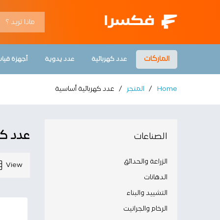
الماركات
عدد كهربائية
عدد يدوية
أجهزة قيا
Home
/
المتجر
/
عدد كهربائية أساسية
عدد كه
الصناعات
الزراعة والحدائق
View
الدهانات
التشييد والبناء
الرخام والجرانيت