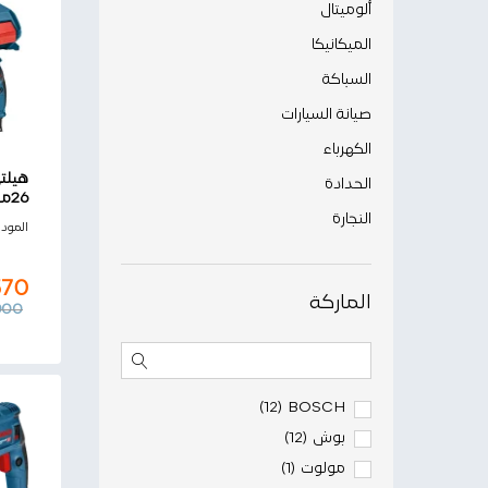
ألوميتال
الميكانيكا
السباكة
صيانة السيارات
الكهرباء
الحدادة
26مم إتجاهين بوش
النجارة
570
المود
,000
570
الماركة
000
BOSCH
(12)
بوش
(12)
مولوت
(1)