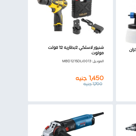
شنيور لاسلكي 2بطاريه 12 فولت
35 وات خزان
مولوت
1,450
جنيه
الموديل:
MBD1215DLi0013
1,700
جنيه
1,450
جنيه
1,700
جنيه