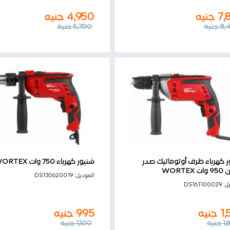
7,
جنيه
4,950
جنيه
8,
جنيه
5,700
جنيه
ر كھرباء ظرف أوتوماتيك صدر
شنیور كھرباء 750 وات WORTEX
WORTEX
995
جنيه
الموديل:
DS130620019
1
جنيه
يل:
DS161100029
1,100
جنيه
1
جنيه
1,
جنيه
995
جنيه
1,
جنيه
1,100
جنيه