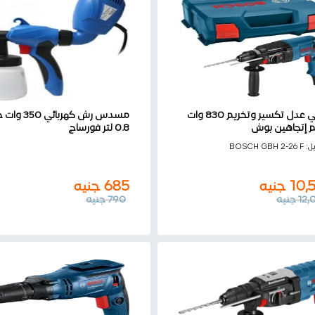
هيلتي عدل تكسير وتخريم 830 وات
مسدس رش كهربائي 0
0.8 لتر فورساج
10,
جنيه
685
جنيه
يل:
BOSCH GBH 2-26 F
12
جنيه
790
جنيه
10,
جنيه
685
جنيه
12,
جنيه
790
جنيه