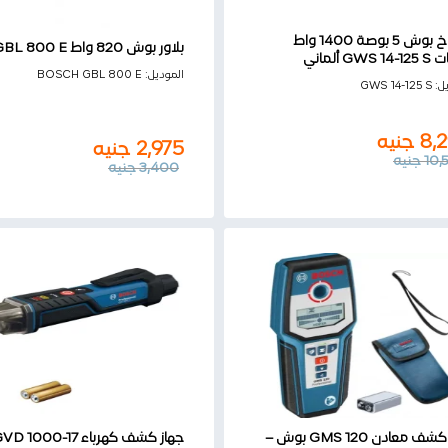
صاروخ بوش 5 بوصة 1400 واط
بلاور بوش 820 واط GBL 800 E
GW ألماني
2,975
جنيه
الموديل:
BOSCH GBL 800 E
8,
جنيه
يل:
GWS 14-125 S
3,400
جنيه
10
جنيه
8,
جنيه
2,975
جنيه
10,
جنيه
3,400
جنيه
جهاز كشف معادن GMS 120 بوش –
جهاز كشف كهرباء D 1000-17