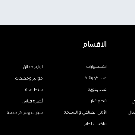
الاقسام
اكسسوارات
لوازم حدائق
عدد كهربائية
مواتير ومضخات
عدد يدوية
شنط عدة
ي
قطع غيار
أجهزة قياس
دال
الأمن الصناعي و السلامة
سيارات ومراكز خدمة
ماكينات لحام