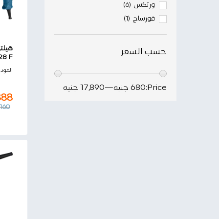
ورتكس
(6)
فورساج
(1)
حسب السعر
H 2-28 F
888
المود
,160
Price:
680 جنيه
—
17,890 جنيه
888
160