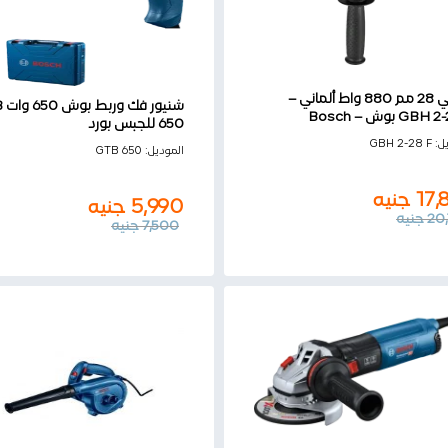
هيلتي 28 مم 880 واط ألماني –
شني
GB بوش – Bosch
650 للجبس بورد
17,
جنيه
يل:
GBH 2-28 F
5,990
جنيه
الموديل:
GTB 650
20
جنيه
7,500
جنيه
17,
جنيه
5,990
جنيه
20,
جنيه
7,500
جنيه