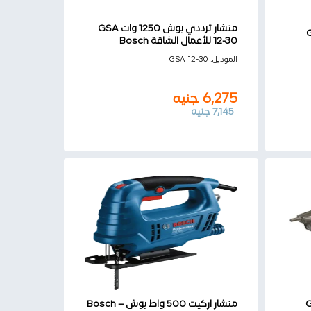
منشار ترددي بوش 1250 وات GSA
12-30 للأعمال الشاقة Bosch
6,275
جنيه
الموديل:
GSA 12-30
7,145
جنيه
6,275
جنيه
7,145
جنيه
GV
منشار اركيت 500 واط بوش – Bosch