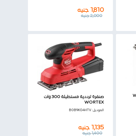
1,810
جنيه
2,000
جنيه
صنفرة ترددية مستطيلة 300 وات
WORTEX
1,135
جنيه
الموديل:
‎ B0B9KG4HTV
1,400
جنيه
1,135
جنيه
1,400
جنيه