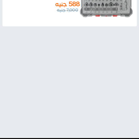
588
جنيه
7,000
جنيه