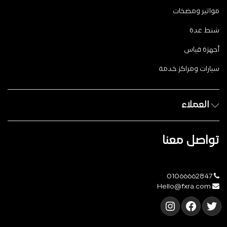
مواتير ومضخات
شنط عدة
أجهزة قياس
سيارات ومراكز خدمة
العملاء
تواصل معنا
01066662847
Hello@fxra.com
تويتر
فيسبوك
إنستجرام