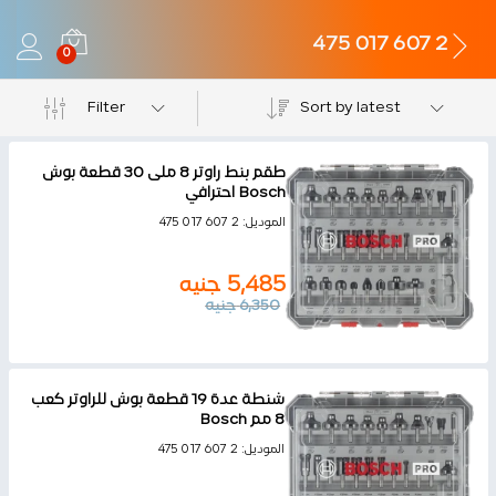
2 607 017 475
0
Filter
Sort by latest
طقم بنط راوتر 8 ملى 30 قطعة بوش
Bosch احترافي
الموديل:
2 607 017 475
5,485
جنيه
6,350
جنيه
شنطة عدة 19 قطعة بوش للراوتر كعب
8 مم Bosch
الموديل:
2 607 017 475