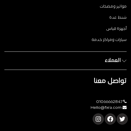
مواتير ومضخات
شنط عدة
أجهزة قياس
سيارات ومراكز خدمة
العملاء
تواصل معنا
01066662847
Hello@fxra.com
تويتر
فيسبوك
إنستجرام