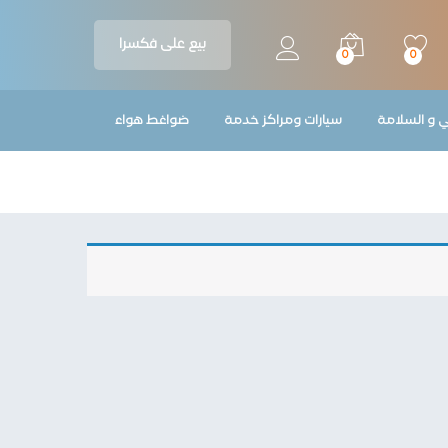
بيع على فكسرا
0
0
ي و السلامة
سيارات ومراكز خدمة
ضواغط هواء