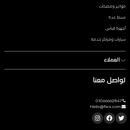
مواتير ومضخات
شنط عدة
أجهزة قياس
سيارات ومراكز خدمة
العملاء
تواصل معنا
01066662847
Hello@fxra.com
تويتر
فيسبوك
إنستجرام