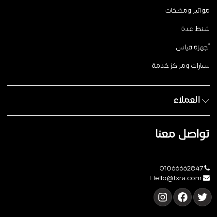
مواتير ومضخات
شنط عدة
أجهزة قياس
سيارات ومراكز خدمة
العملاء
تواصل معنا
01066662847
Hello@fxra.com
تويتر
فيسبوك
إنستجرام