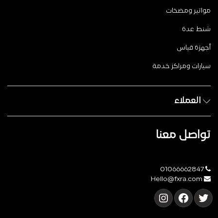
مواتير ومضخات
شنط عدة
أجهزة قياس
سيارات ومراكز خدمة
العملاء
تواصل معنا
01066662847
Hello@fxra.com
تويتر
فيسبوك
إنستجرام