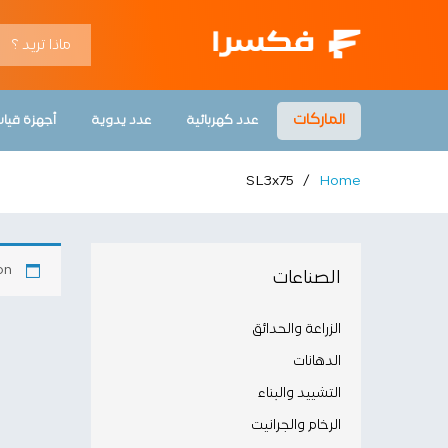
الماركات
عدد كهربائية
عدد يدوية
أجهزة قيا
SL3x75
/
Home
n.
الصناعات
الزراعة والحدائق
الدهانات
التشييد والبناء
الرخام والجرانيت