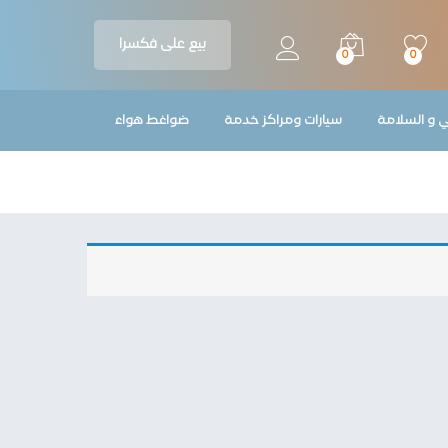
بيع على فكسرا
0
0
ي و السلامة
سيارات ومراكز خدمة
ضواغط هواء