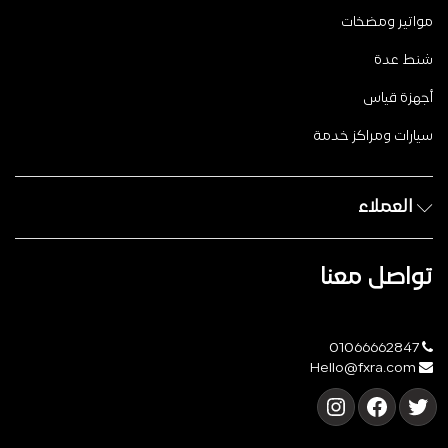
مواتير ومضخات
شنط عدة
أجهزة قياس
سيارات ومراكز خدمة
العملاء
تواصل معنا
01066662847
Hello@fxra.com
تويتر
فيسبوك
إنستجرام